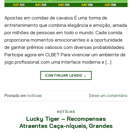
Apostas em corridas de cavalos É uma forma de
entretenimento que combina elegância e emoção, amada
por milhões de pessoas em todo o mundo. Cada corrida
proporciona momentos emocionantes e a oportunidade
de ganhar prêmios valiosos com diversas probabilidades.
Participe agora em CLBET Para vivenciar um ambiente de
jogo profissional com uma interface moderna e […]
CONTINUAR LENDO
→
Postado em
notícias
Deixe um comentário
NOTÍCIAS
Lucky Tiger – Recompensas
Atraentes Caça-níqueis, Grandes