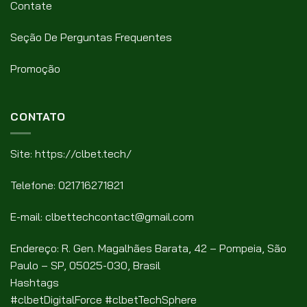
Contate
Seção De Perguntas Frequentes
Promoção
CONTATO
Site: https://clbet.tech/
Telefone: 021716271821
E-mail:
clbettechcontact@gmail.com
Endereço: R. Gen. Magalhães Barata, 42 – Pompeia, São
Paulo – SP, 05025-030, Brasil
Hashtags
#clbetDigitalForce #clbetTechSphere