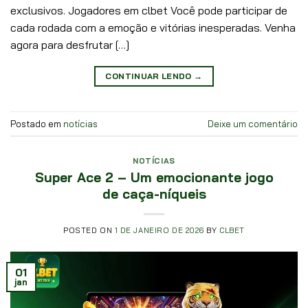
exclusivos. Jogadores em clbet Você pode participar de
cada rodada com a emoção e vitórias inesperadas. Venha
agora para desfrutar […]
CONTINUAR LENDO
→
Postado em
notícias
Deixe um comentário
NOTÍCIAS
Super Ace 2 – Um emocionante jogo
de caça-níqueis
POSTED ON
1 DE JANEIRO DE 2026
BY
CLBET
01
jan