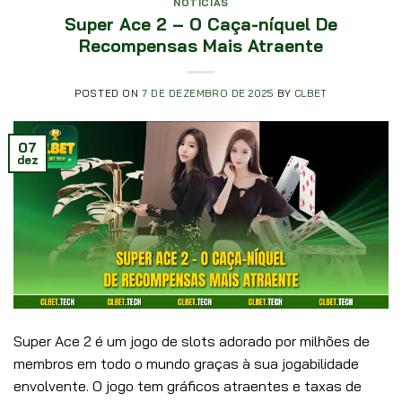
NOTÍCIAS
Super Ace 2 – O Caça-níquel De
Recompensas Mais Atraente
POSTED ON
7 DE DEZEMBRO DE 2025
BY
CLBET
07
dez
Super Ace 2 é um jogo de slots adorado por milhões de
membros em todo o mundo graças à sua jogabilidade
envolvente. O jogo tem gráficos atraentes e taxas de