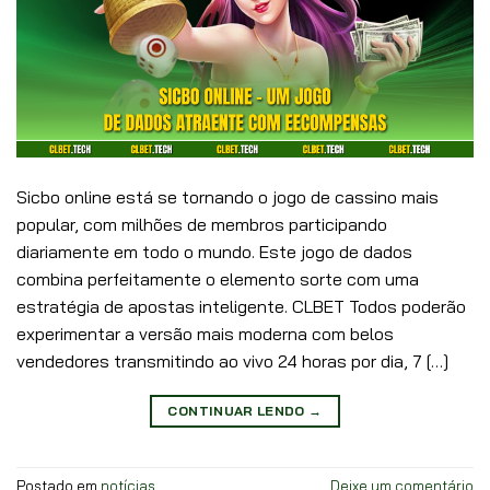
Sicbo online está se tornando o jogo de cassino mais
popular, com milhões de membros participando
diariamente em todo o mundo. Este jogo de dados
combina perfeitamente o elemento sorte com uma
estratégia de apostas inteligente. CLBET Todos poderão
experimentar a versão mais moderna com belos
vendedores transmitindo ao vivo 24 horas por dia, 7 […]
CONTINUAR LENDO
→
Postado em
notícias
Deixe um comentário