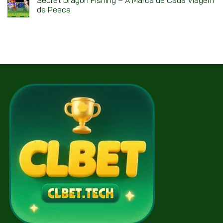
de Pesca