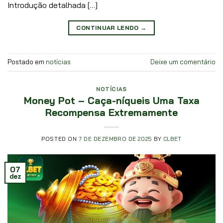
Introdução detalhada […]
CONTINUAR LENDO
→
Postado em
notícias
Deixe um comentário
NOTÍCIAS
Money Pot – Caça-níqueis Uma Taxa
Recompensa Extremamente
POSTED ON
7 DE DEZEMBRO DE 2025
BY
CLBET
07
dez