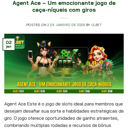
Agent Ace – Um emocionante jogo de
caça-níqueis com giros
POSTED ON
2 DE JANEIRO DE 2026
BY
CLBET
02
jan
Agent Ace Este é o jogo de slots ideal para membros que
desejam desafiar sua sorte e habilidades estratégicas de
giro. O jogo oferece oportunidades de ganho atraentes,
combinando múltiplas rodadas e recursos de bônus