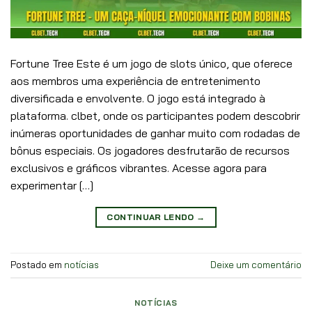
Fortune Tree Este é um jogo de slots único, que oferece
aos membros uma experiência de entretenimento
diversificada e envolvente. O jogo está integrado à
plataforma. clbet, onde os participantes podem descobrir
inúmeras oportunidades de ganhar muito com rodadas de
bônus especiais. Os jogadores desfrutarão de recursos
exclusivos e gráficos vibrantes. Acesse agora para
experimentar […]
CONTINUAR LENDO
→
Postado em
notícias
Deixe um comentário
NOTÍCIAS