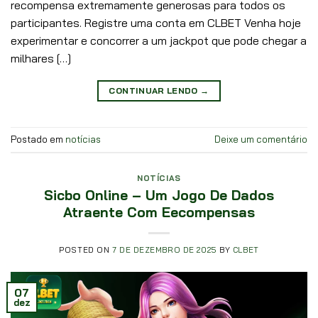
recompensa extremamente generosas para todos os
participantes. Registre uma conta em CLBET Venha hoje
experimentar e concorrer a um jackpot que pode chegar a
milhares […]
CONTINUAR LENDO
→
Postado em
notícias
Deixe um comentário
NOTÍCIAS
Sicbo Online – Um Jogo De Dados
Atraente Com Eecompensas
POSTED ON
7 DE DEZEMBRO DE 2025
BY
CLBET
07
dez