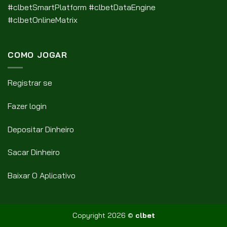
#clbetSmartPlatform #clbetDataEngine
#clbetOnlineMatrix
COMO JOGAR
Registrar se
Fazer login
Depositar Dinheiro
Sacar Dinheiro
Baixar O Aplicativo
Copyright 2026 ©
clbet