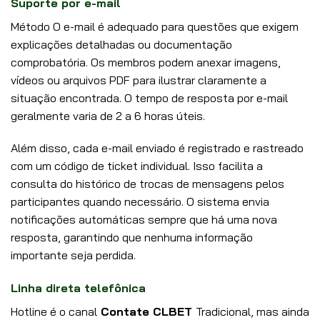
Suporte por e-mail
Método
O e-mail é adequado para questões que exigem
explicações detalhadas ou documentação
comprobatória. Os membros podem anexar imagens,
vídeos ou arquivos PDF para ilustrar claramente a
situação encontrada. O tempo de resposta por e-mail
geralmente varia de 2 a 6 horas úteis.
Além disso, cada e-mail enviado é registrado e rastreado
com um código de ticket individual. Isso facilita a
consulta do histórico de trocas de mensagens pelos
participantes quando necessário. O sistema envia
notificações automáticas sempre que há uma nova
resposta, garantindo que nenhuma informação
importante seja perdida.
Linha direta telefônica
Hotline é o canal
Contate CLBET
Tradicional, mas ainda