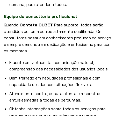
semana, para atender a todos.
Equipe de consultoria profissional
Quando
Contate CLBET
Para suporte, todos serão
atendidos por uma equipe altamente qualificada. Os
consultores possuem conhecimento profundo do serviço
e sempre demonstram dedicação e entusiasmo para com
os membros.
Fluente em vietnamita, comunicação natural,
compreensão das necessidades dos usuários locais.
Bem treinado em habilidades profissionais e com
capacidade de lidar com situações flexíveis.
Atendimento cordial, escuta atenta e respostas
entusiasmadas a todas as perguntas.
Obtenha informações sobre todos os serviços para
receber a orientação mais adequada e precisa.