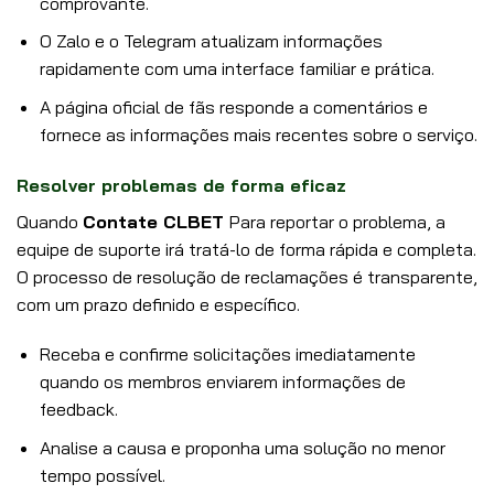
comprovante.
O Zalo e o Telegram atualizam informações
rapidamente com uma interface familiar e prática.
A página oficial de fãs responde a comentários e
fornece as informações mais recentes sobre o serviço.
Resolver problemas de forma eficaz
Quando
Contate CLBET
Para reportar o problema, a
equipe de suporte irá tratá-lo de forma rápida e completa.
O processo de resolução de reclamações é transparente,
com um prazo definido e específico.
Receba e confirme solicitações imediatamente
quando os membros enviarem informações de
feedback.
Analise a causa e proponha uma solução no menor
tempo possível.