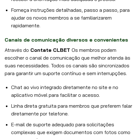
Forneça instruções detalhadas, passo a passo, para
ajudar os novos membros a se familiarizarem
rapidamente.
Canais de comunicação diversos e convenientes
Através do
Contate CLBET
Os membros podem
escolher o canal de comunicação que melhor atenda às
suas necessidades. Todos os canais são sincronizados
para garantir um suporte contínuo e sem interrupções.
Chat ao vivo integrado diretamente no site e no
aplicativo móvel para facilitar o acesso.
Linha direta gratuita para membros que preferem falar
diretamente por telefone.
E-mail de suporte adequado para solicitações
complexas que exigem documentos com fotos como