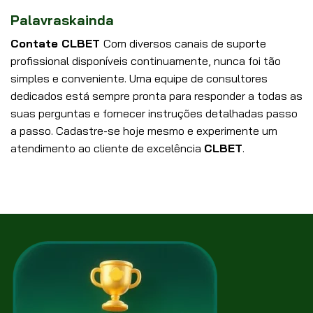
Palavraskainda
Contate CLBET
Com diversos canais de suporte
profissional disponíveis continuamente, nunca foi tão
simples e conveniente. Uma equipe de consultores
dedicados está sempre pronta para responder a todas as
suas perguntas e fornecer instruções detalhadas passo
a passo. Cadastre-se hoje mesmo e experimente um
atendimento ao cliente de excelência
CLBET
.