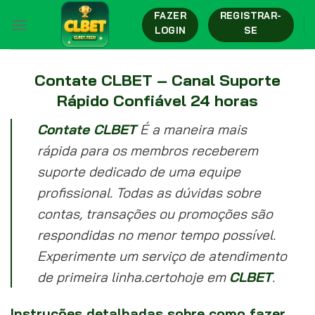
Skip
FAZER
REGISTRAR-
to
LOGIN
SE
content
Contate CLBET – Canal Suporte
Rápido Confiável 24 horas
Contate CLBET
É a maneira mais
rápida para os membros receberem
suporte dedicado de uma equipe
profissional. Todas as dúvidas sobre
contas, transações ou promoções são
respondidas no menor tempo possível.
Experimente um serviço de atendimento
de primeira linha.certohoje em
CLBET
.
Instruções detalhadas sobre como fazer